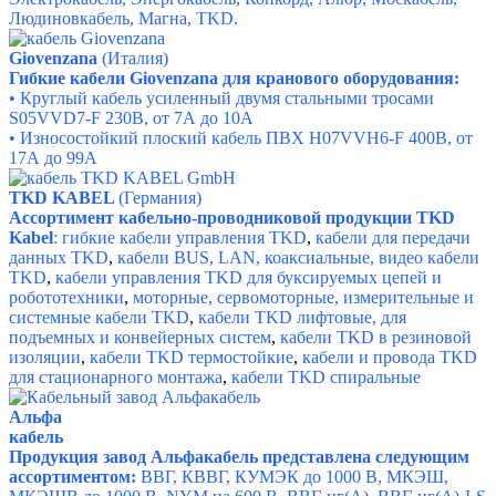
Людиновкабель, Магна, TKD.
Giovenzana
(Италия)
Гибкие кабели Giovenzana для кранового оборудования:
•
Круглый кабель усиленный двумя стальными тросами
S05VVD7-F
230В, от 7А до 10А
•
Износостойкий плоский кабель ПВХ H07VVH6-F
400В, от
17А до 99А
TKD KABEL
(Германия)
Ассортимент кабельно-проводниковой продукции TKD
Kabel
:
гибкие кабели управления TKD
,
кабели для передачи
данных TKD
,
кабели BUS, LAN, коаксиальные, видео кабели
TKD
,
кабели управления TKD для буксируемых цепей и
робототехники
,
моторные, сервомоторные, измерительные и
системные кабели TKD
,
кабели TKD лифтовые, для
подъемных и конвейерных систем
,
кабели TKD в резиновой
изоляции
,
кабели TKD термостойкие
,
кабели и провода TKD
для стационарного монтажа
,
кабели TKD спиральные
Альфа
кабель
Продукция завод Альфакабель представлена следующим
ассортиментом:
ВВГ, КВВГ, КУМЭК до 1000 В, МКЭШ,