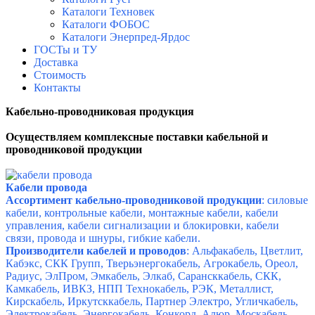
Каталоги Техновек
Каталоги ФОБОС
Каталоги Энерпред-Ярдос
ГОСТы и ТУ
Доставка
Стоимость
Контакты
Кабельно-проводниковая продукция
Осуществляем комплексные поставки кабельной и
проводниковой продукции
Кабели провода
Ассортимент кабельно-проводниковой продукции
: с
иловые
кабели, к
онтрольные кабели, монтажные кабели, кабели
управления, кабели сигнализации и блокировки, к
абели
связи, п
ровода и шнуры, г
ибкие кабели.
Производители кабелей и проводов
:
Альфакабель, Цветлит,
Кабэкс, СКК Групп, Тверьэнергокабель, Агрокабель, Ореол,
Радиус, ЭлПром, Эмкабель, Элкаб, Сарансккабель, СКК,
Камкабель, ИВКЗ, НПП Технокабель, РЭК, Металлист,
Кирскабель, Иркутсккабель, Партнер Электро, Угличкабель,
Электрокабель, Энергокабель, Конкорд, Алюр, Москабель,