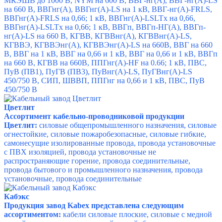
МКЭШВ до 1000 В, NYM на 600 В, ВВГ-нг(А), ВВГ-нг(А)-LS
на 660 В, ВВГнг(А), ВВГнг(А)-LS на 1 кВ, ВВГ-нг(А)-FRLS,
ВВГнг(А)-FRLS на 0,66; 1 кВ, ВВГнг(А)-LSLTx на 0,66,
ВВГнг(А)-LSLTx на 0,66; 1 кВ, ВВГп, ВВГп-НГ(А), ВВГп-
нг(А)-LS на 660 В, КГВВ, КГВВнг(А), КГВВнг(А)-LS,
КГВВЭ, КГВВЭнг(А), КГВВЭнг(А)-LS на 660В, ВВГ на 660
В, ВВГ на 1 кВ, ВВГ на 0,66 и 1 кВ, ВВГ на 0,66 и 1 кВ, ВВГп
на 660 В, КГВВ на 660В, ППГнг(А)-HF на 0.66; 1 кВ, ПВС,
ПуВ (ПВ1), ПуГВ (ПВ3), ПуВнг(А)-LS, ПуГВнг(А)-LS
450/750 В, СИП, ШВВП, ППГнг на 0,66 и 1 кВ, ПВС, ПуВ
450/750 В
Цветлит
Ассортимент кабельно-проводниковой продукции
Цветлит:
силовые общепромышленного назначения, силовые
огнестойкие, силовые пожаробезопасные, силовые гибкие,
самонесущие изолированные провода, провода установочные
с ПВХ изоляцией, провода установочные не
распространяющие горение, провода соединительные,
провода бытового и промышленного назначения, провода
установочные, провода соединительные
Кабэкс
Продукция завод Kabex представлена следующим
ассортиментом:
к
абели силовые плоские, силовые с медной