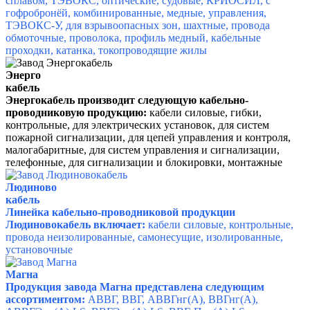
сплавом, ТЭВОКС, оптические, судовые, КРИОСИЛ, с
гофробронёй, комбинированные, медные, управления,
ТЭВОКС-У, для взрывоопасных зон, шахтные, провода
обмоточные, проволока, профиль медный, кабельные
проходки, катанка, токопроводящие жилы
Энерго
кабель
Энергокабель
производит следующую кабельно-
проводниковую продукцию:
кабели силовые, гибки,
контрольные, для электрических установок, для систем
пожарной сигнализации, для цепей управления и контроля,
малогабаритные, для систем управления и сигнализации,
телефонные, для сигнализации и блокировки, монтажные
Людиново
кабель
Линейка кабельно-проводниковой продукции
Людиновокабель включает:
кабели силовые, контрольные,
провода неизолированные, самонесущие, изолированные,
установочные
Магна
Продукция завода Магна представлена следующим
ассортиментом:
АВВГ, ВВГ, АВВГнг(А), ВВГнг(А),