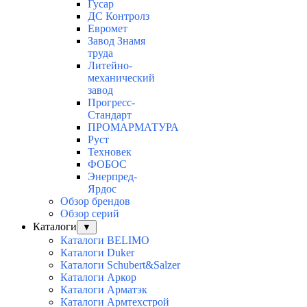
Гусар
ДС Контролз
Евромет
Завод Знамя
труда
Литейно-
механический
завод
Прогресс-
Стандарт
ПРОМАРМАТУРА
Руст
Техновек
ФОБОС
Энерпред-
Ярдос
Обзор брендов
Обзор серий
Каталоги
▼
Каталоги BELIMO
Каталоги Duker
Каталоги Schubert&Salzer
Каталоги Аркор
Каталоги Арматэк
Каталоги Армтехстрой