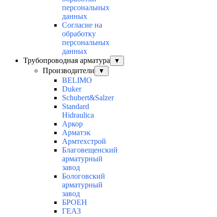
персональных
данных
Согласие на
обработку
персональных
данных
Трубопроводная арматура
▼
Производители
▼
BELIMO
Duker
Schubert&Salzer
Standard
Hidraulica
Аркор
Арматэк
Армтехстрой
Благовещенский
арматурный
завод
Бологовский
арматурный
завод
БРОЕН
ГЕАЗ