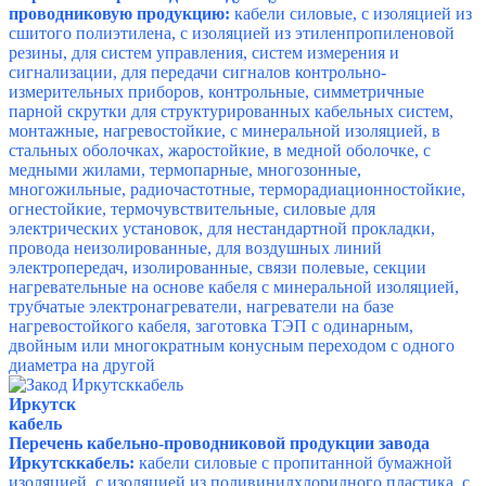
проводниковую продукцию:
кабели силовые, с изоляцией из
сшитого полиэтилена, с изоляцией из этиленпропиленовой
резины, для систем управления, систем измерения и
сигнализации, для передачи сигналов контрольно-
измерительных приборов, контрольные, симметричные
парной скрутки для структурированных кабельных систем,
монтажные, нагревостойкие, с минеральной изоляцией, в
стальных оболочках, жаростойкие, в медной оболочке, с
медными жилами, термопарные, многозонные,
многожильные, радиочастотные, терморадиационностойкие,
огнестойкие, термочувствительные, силовые для
электрических установок, для нестандартной прокладки,
провода неизолированные, для воздушных линий
электропередач, изолированные, связи полевые, секции
нагревательные на основе кабеля с минеральной изоляцией,
трубчатые электронагреватели, нагреватели на базе
нагревостойкого кабеля, заготовка ТЭП с одинарным,
двойным или многократным конусным переходом с одного
диаметра на другой
Иркутск
кабель
Перечень кабельно-проводниковой продукции завода
Иркутсккабель:
кабели силовые с пропитанной бумажной
изоляцией, с изоляцией из поливинилхлоридного пластика, с