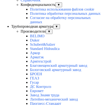
Справочник
Конфиденциальность
▼
Политика использования файлов cookie
Политика обработки персональных данных
Согласие на обработку персональных
данных
Трубопроводная арматура
▼
Производители
▼
BELIMO
Duker
Schubert&Salzer
Standard Hidraulica
Аркор
Арматэк
Армтехстрой
Благовещенский арматурный завод
Бологовский арматурный завод
БРОЕН
ГЕАЗ
Гусар
ДС Контролз
Евромет
Завод Знамя труда
Литейно-механический завод
Прогресс-Стандарт