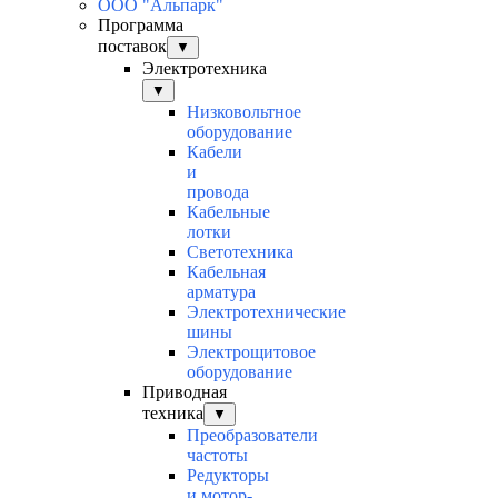
ООО "Альпарк"
Программа
поставок
▼
Электротехника
▼
Низковольтное
оборудование
Кабели
и
провода
Кабельные
лотки
Светотехника
Кабельная
арматура
Электротехнические
шины
Электрощитовое
оборудование
Приводная
техника
▼
Преобразователи
частоты
Редукторы
и мотор-