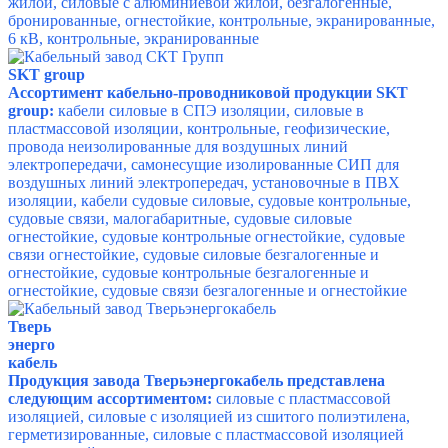
жилой, силовые с алюминиевой жилой, безгалогенные,
бронированные, огнестойкие, контрольные, экранированные,
6 кВ, контрольные, экранированные
SKT group
Ассортимент кабельно-проводниковой продукции SKT
group:
к
абели силовые в СПЭ изоляции, силовые в
пластмассовой изоляции, контрольные, геофизические,
провода неизолированные для воздушных линий
электропередачи, самонесущие изолированные СИП для
воздушных линий электропередач, установочные в ПВХ
изоляции, кабели судовые силовые, судовые контрольные,
судовые связи, малогабаритные, судовые силовые
огнестойкие, судовые контрольные огнестойкие, судовые
связи огнестойкие, судовые силовые безгалогенные и
огнестойкие, судовые контрольные безгалогенные и
огнестойкие, судовые связи безгалогенные и огнестойкие
Тверь
энерго
кабель
Продукция завода Тверьэнергокабель представлена
следующим ассортиментом:
силовые с пластмассовой
изоляцией, силовые с изоляцией из сшитого полиэтилена,
герметизированные, силовые с пластмассовой изоляцией