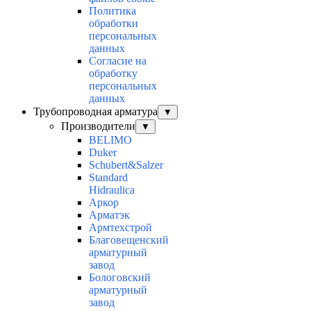
Политика
обработки
персональных
данных
Согласие на
обработку
персональных
данных
Трубопроводная арматура
▼
Производители
▼
BELIMO
Duker
Schubert&Salzer
Standard
Hidraulica
Аркор
Арматэк
Армтехстрой
Благовещенский
арматурный
завод
Бологовский
арматурный
завод