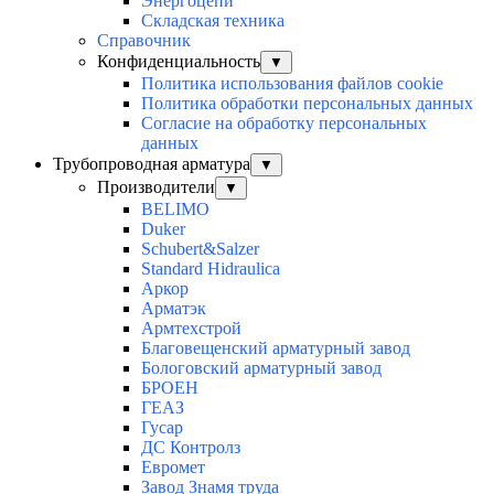
Энергоцепи
Складская техника
Справочник
Конфиденциальность
▼
Политика использования файлов cookie
Политика обработки персональных данных
Согласие на обработку персональных
данных
Трубопроводная арматура
▼
Производители
▼
BELIMO
Duker
Schubert&Salzer
Standard Hidraulica
Аркор
Арматэк
Армтехстрой
Благовещенский арматурный завод
Бологовский арматурный завод
БРОЕН
ГЕАЗ
Гусар
ДС Контролз
Евромет
Завод Знамя труда