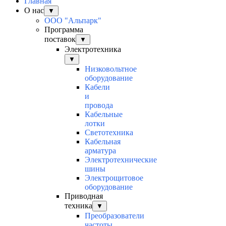
Главная
О нас
▼
ООО "Альпарк"
Программа
поставок
▼
Электротехника
▼
Низковольтное
оборудование
Кабели
и
провода
Кабельные
лотки
Светотехника
Кабельная
арматура
Электротехнические
шины
Электрощитовое
оборудование
Приводная
техника
▼
Преобразователи
частоты