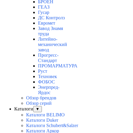
БРОЕН
ГЕАЗ
Гусар
ДС Контролз
Евромет
Завод Знамя
труда
Литейно-
механический
завод
Прогресс-
Стандарт
ПРОМАРМАТУРА
Руст
Техновек
ФОБОС
Энерпред-
Ярдос
Обзор брендов
Обзор серий
Каталоги
▼
Каталоги BELIMO
Каталоги Duker
Каталоги Schubert&Salzer
Каталоги Аркор