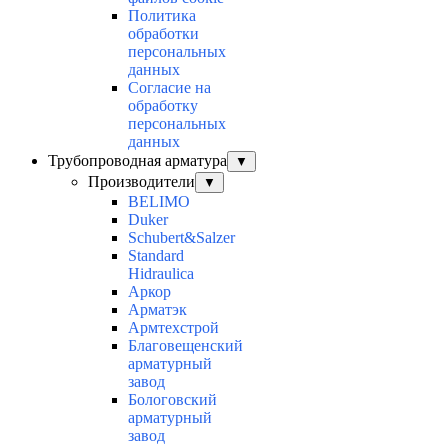
Политика
обработки
персональных
данных
Согласие на
обработку
персональных
данных
Трубопроводная арматура
▼
Производители
▼
BELIMO
Duker
Schubert&Salzer
Standard
Hidraulica
Аркор
Арматэк
Армтехстрой
Благовещенский
арматурный
завод
Бологовский
арматурный
завод