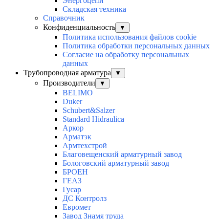
Энергоцепи
Складская техника
Справочник
Конфиденциальность
▼
Политика использования файлов cookie
Политика обработки персональных данных
Согласие на обработку персональных
данных
Трубопроводная арматура
▼
Производители
▼
BELIMO
Duker
Schubert&Salzer
Standard Hidraulica
Аркор
Арматэк
Армтехстрой
Благовещенский арматурный завод
Бологовский арматурный завод
БРОЕН
ГЕАЗ
Гусар
ДС Контролз
Евромет
Завод Знамя труда