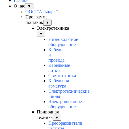
Главная
О нас
▼
ООО "Альпарк"
Программа
поставок
▼
Электротехника
▼
Низковольтное
оборудование
Кабели
и
провода
Кабельные
лотки
Светотехника
Кабельная
арматура
Электротехнические
шины
Электрощитовое
оборудование
Приводная
техника
▼
Преобразователи
частоты