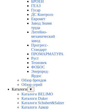
БРОЕН
ГЕАЗ
Гусар
ДС Контролз
Евромет
Завод Знамя
труда
Литейно-
механический
завод
Прогресс-
Стандарт
ПРОМАРМАТУРА
Руст
Техновек
ФОБОС
Энерпред-
Ярдос
Обзор брендов
Обзор серий
Каталоги
▼
Каталоги BELIMO
Каталоги Duker
Каталоги Schubert&Salzer
Каталоги Аркор