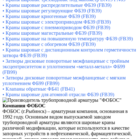
•
Краны шаровые распределительные ФБ39 (FB39)
•
Краны шаровые регулирующие ФБ39 (FB39)
•
Краны шаровые криогенные ФБ39 (FB39)
•
Краны шаровые с электроприводом ФБ39 (FB39)
•
Краны шаровые с пневмоприводом ФБ39 (FB39)
•
Краны шаровые магистральные ФБ39 (FB39)
•
Краны шаровые на повышенную температуру ФБ39 (FB39)
•
Краны шаровые с обогревом ФБ39 (FB39)
•
Краны шаровые с дистанционным контролем герметичноcти
затвора ФБ39 (FB39)
•
Затворы дисковые поворотные межфланцевые с тройным
эксцентриситетом и уплотнением «металл-металл» ФБ99
(FB99)
•
Затворы дисковые поворотные межфланцевые с мягким
уплотнением ФБ99 (FB99)
•
Клапаны обратные ФБ41 (FB41)
•
Краны шаровые для атомной отрасли ФБ39 (FB39)
Компания ФОБОС
ФОБОС (г.Рыбинск) – арматурная компания, основанная в
1992 году. Основным видом выпускаемой заводом
трубопроводной арматуры являются шаровые краны
различной модификации, которые используются в качестве
запорных устройств в нефтехимической, фармацевтической,