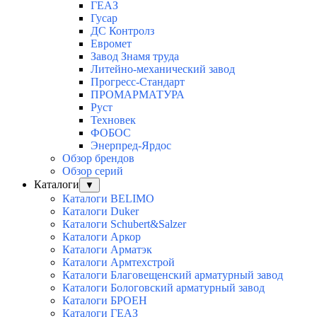
ГЕАЗ
Гусар
ДС Контролз
Евромет
Завод Знамя труда
Литейно-механический завод
Прогресс-Стандарт
ПРОМАРМАТУРА
Руст
Техновек
ФОБОС
Энерпред-Ярдос
Обзор брендов
Обзор серий
Каталоги
▼
Каталоги BELIMO
Каталоги Duker
Каталоги Schubert&Salzer
Каталоги Аркор
Каталоги Арматэк
Каталоги Армтехстрой
Каталоги Благовещенский арматурный завод
Каталоги Бологовский арматурный завод
Каталоги БРОЕН
Каталоги ГЕАЗ