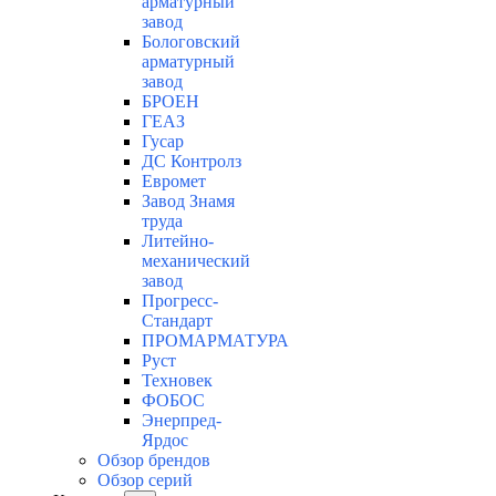
арматурный
завод
Бологовский
арматурный
завод
БРОЕН
ГЕАЗ
Гусар
ДС Контролз
Евромет
Завод Знамя
труда
Литейно-
механический
завод
Прогресс-
Стандарт
ПРОМАРМАТУРА
Руст
Техновек
ФОБОС
Энерпред-
Ярдос
Обзор брендов
Обзор серий