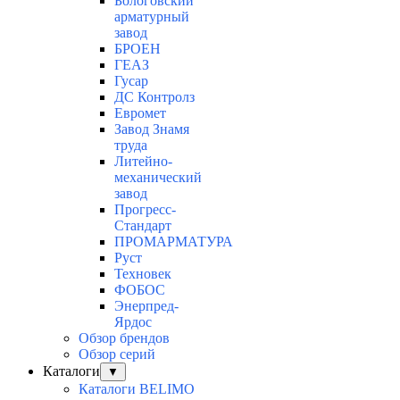
Бологовский
арматурный
завод
БРОЕН
ГЕАЗ
Гусар
ДС Контролз
Евромет
Завод Знамя
труда
Литейно-
механический
завод
Прогресс-
Стандарт
ПРОМАРМАТУРА
Руст
Техновек
ФОБОС
Энерпред-
Ярдос
Обзор брендов
Обзор серий
Каталоги
▼
Каталоги BELIMO