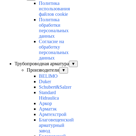
Политика
использования
файлов cookie
Политика
обработки
персональных
данных
Согласие на
обработку
персональных
данных
Трубопроводная арматура
▼
Производители
▼
BELIMO
Duker
Schubert&Salzer
Standard
Hidraulica
Аркор
Арматэк
Армтехстрой
Благовещенский
арматурный
завод