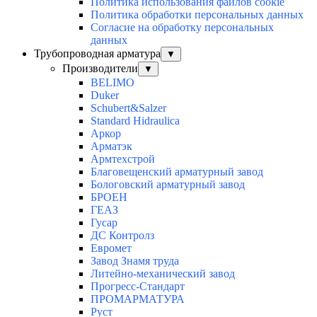
Политика использования файлов cookie
Политика обработки персональных данных
Согласие на обработку персональных
данных
Трубопроводная арматура
▼
Производители
▼
BELIMO
Duker
Schubert&Salzer
Standard Hidraulica
Аркор
Арматэк
Армтехстрой
Благовещенский арматурный завод
Бологовский арматурный завод
БРОЕН
ГЕАЗ
Гусар
ДС Контролз
Евромет
Завод Знамя труда
Литейно-механический завод
Прогресс-Стандарт
ПРОМАРМАТУРА
Руст