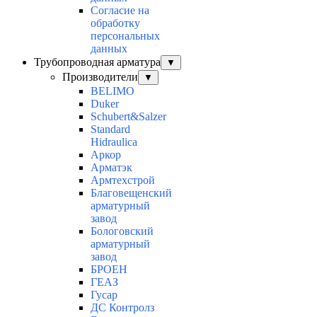
Согласие на
обработку
персональных
данных
Трубопроводная арматура
▼
Производители
▼
BELIMO
Duker
Schubert&Salzer
Standard
Hidraulica
Аркор
Арматэк
Армтехстрой
Благовещенский
арматурный
завод
Бологовский
арматурный
завод
БРОЕН
ГЕАЗ
Гусар
ДС Контролз