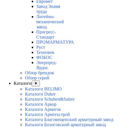
Евромет
Завод Знамя
труда
Литейно-
механический
завод
Прогресс-
Стандарт
ПРОМАРМАТУРА
Руст
Техновек
ФОБОС
Энерпред-
Ярдос
Обзор брендов
Обзор серий
Каталоги
▼
Каталоги BELIMO
Каталоги Duker
Каталоги Schubert&Salzer
Каталоги Аркор
Каталоги Арматэк
Каталоги Армтехстрой
Каталоги Благовещенский арматурный завод
Каталоги Бологовский арматурный завод